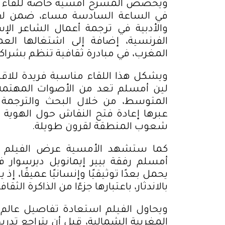
ويخصص المسرح أمسية خاصة للقاء الب
في الساعة السادسة مساء، ضمن لقاء
والأدبية في ترجمة أعمال الشاعر الإس
الفرنسية، إضافة إلى اشتغالها العم
المغرب، في مبادرة ثقافية تنظم بشراك
ويشكل هذا اللقاء مناسبة فريدة للاقت
لين أمسلم تعد من الأصوات المهتمة ب
المتوسط، من خلال البحث والترجمة 
عبرها إعادة فتح النقاش حول الهوية و
شعوب المنطقة لقرون طويلة
.
كما ستشهد الأمسية عرض الفيلم الوث
أمسلم رفقة بيير إيمانويل ديرسوار 
يحمل بعدًا توثيقيًا وإنسانيًا عميقًا، 
بالاندثار، باعتبارها جزءًا من الذاكرة ال
ويحاول الفيلم استعادة تفاصيل عالم
المغربية الشمالية، قبل أن يتراجع تدري