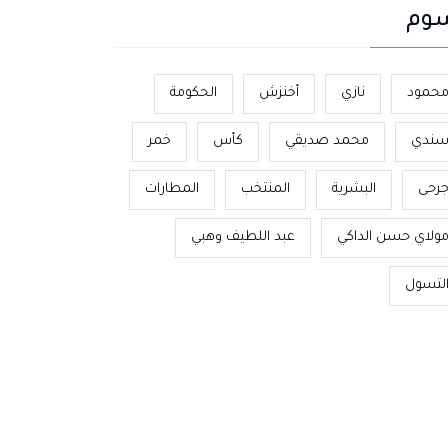
وم
حمود
نازي
أخنزش
الحكومة
ندي
محمد صديقي
كأس
خمر
رحى
البشرية
المنتخب
المطارات
ولاي حسن الداكي
عبد اللطيف وهبي
لتسول