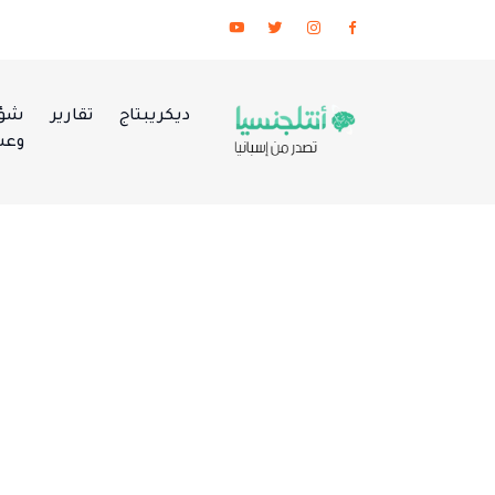
ديكريبتاج
تقارير
شؤو
وعس