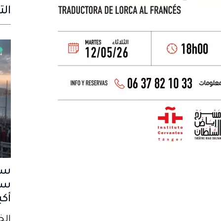
الت
سب
سا
أكب
الخميس