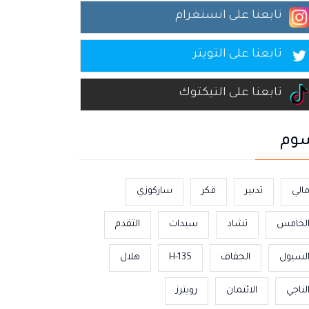
تابعنا على انستغرام
تابعنا على التويتر
تابعنا على التيكتوك
وم
الي
تدبير
قكر
ساركوزي
لخامس
تشاد
سيدات
التقدم
لسيول
الجفاف
H-135
هلال
لناجي
الائتمان
رويترز