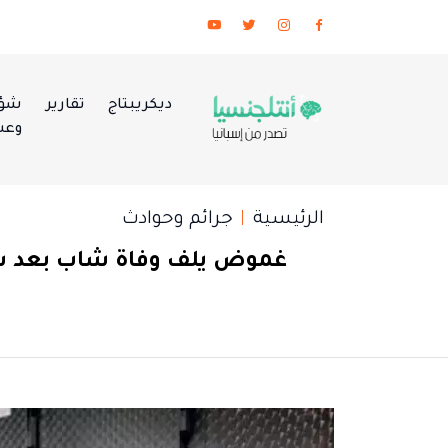
ديكريبتاج
تقارير
شؤو
وعس
الرئيسية
جرائم وحوادث
غموض يلف وفاة شاب بعد سق