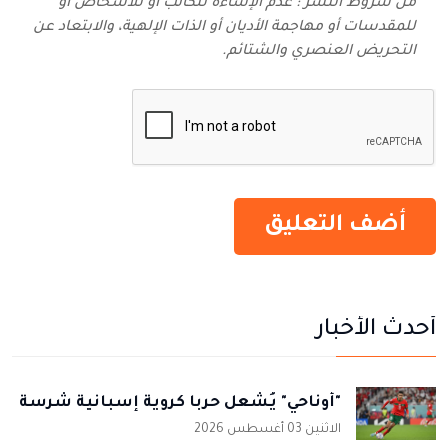
من شروط النشر : عدم الإساءة للكاتب أو للأشخاص أو
للمقدسات أو مهاجمة الأديان أو الذات الإلهية، والابتعاد عن
التحريض العنصري والشتائم‬.
أحدث الأخبار
"أوناحي" يُشعل حربا كروية إسبانية شرسة
الاثنين 03 أغسطس 2026