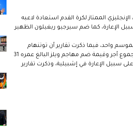
لإنجليزي الممتاز لكرة القدم استعادة لاعبه
بيل الإعارة، كما ضم سيرجيو ريغيلون الظهير
 لموسم واحد، فيما ذكرت تقارير أن توتنهام
سيدفع 20 مليون جنيه إسترليني في مجموع أجر وقيمة ضم مهاجم ويلز البالغ عمره 31
 سبيل الإعارة في إشبيلية، وذكرت تقارير