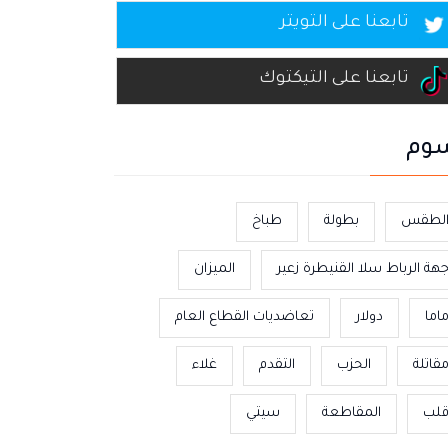
تابعنا على التويتر
تابعنا على التيكتوك
وم
لطقس
بطولة
طباخ
هة الرباط سلا القنيطرة زعير
الميزان
اما
دولار
تعاضديات القطاع العام
قاتلة
الحزب
التقدم
غلاء
لب
المقاطعة
سيتي