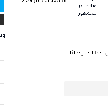
الجمعة 01 نونبر 2024
وس
ذا الخبر حاليًا.
ا
ج
م
م
ق