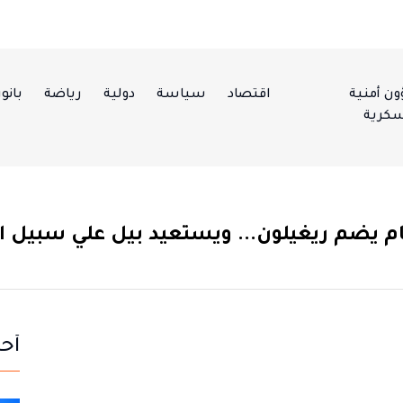
ن أمنية
اقتصاد
سياسة
دولية
رياضة
بانور
كرية
م يضم ريغيلون... ويستعيد بيل علي سبيل ال
أحد