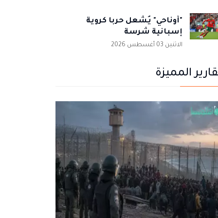
"أوناحي" يُشعل حربا كروية
إسبانية شرسة
الاثنين 03 أغسطس 2026
قارير المميزة