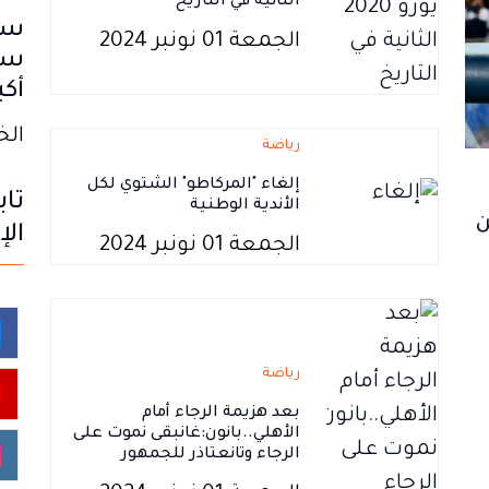
الثانية في التاريخ
سب
الجمعة 01 نونبر 2024
سا
أكب
الخميس
رياضة
إلغاء "المركاطو" الشتوي لكل
تاب
الأندية الوطنية
ن
الإ
الجمعة 01 نونبر 2024
رياضة
بعد هزيمة الرجاء أمام
الأهلي..بانون:غانبقى نموت على
الرجاء وتانعتاذر للجمهور