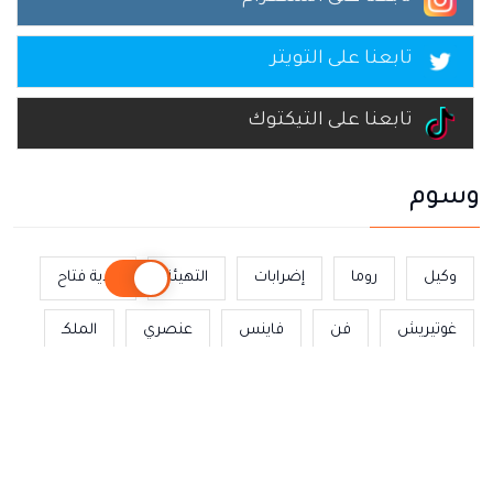
تابعنا على اليوتيوب
تابعنا على انستغرام
تابعنا على التويتر
تابعنا على التيكتوك
وسوم
وكيل
روما
إضرابات
التهيئة
نادية فتاح
غوتيريش
فن
فاينس
عنصري
الملكـ
الريسوني
للشغل
العلماء
الشتراكي الموحد