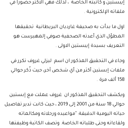
إيبستين و كاتبته الخاصة ، لذلك فهي الاكثر حضورا في
ملفاته الإلكترونية .
اول ما بدأت به صحيفة غارديان البريطانية تحقيقها
المطوّل الذي أعدته الصحفية صوفي إلمهيرست هو
التعريف بسيدة إيبستين الاولى .
وجاء في التحقيق المذكور ان اسم ليزلي غروف تكرر في
ملفات إبستين أكثر من أي شخص آخر، حيث ذُكر حوالي
158 ألف مرة .
ويكشف التحقيق المذكور ان غروف عملت مع إبستين
حوالي 18 سنة من 2001 إلى 2019 ، حيث كانت تدير تفاصيل
حياته اليومية الدقيقة: "مواعيده ورحلاته ومكالماته
ولقاءاته وحتى طلباته الخاصة. وتصف الكاتبة وظيفتها