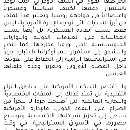
انخراطها القوي في الملف الأوكراني، حيث تؤكد
باستمرار دعمها لكييف سياسياً وعسكرياً
واقتصادياً في مواجهة روسيا. ويعتبر هذا الملف
من أبرز التحديات التي تواجه الإدارة الأمريكية، ليس
فقط بسبب أبعاده العسكرية، بل أيضاً بسبب
انعكاساته على العلاقات الدولية والتوازنات
الجيوسياسية داخل أوروبا وخارجها. كما تنظر
واشنطن إلى استمرار دعم أوكرانيا باعتباره جزءاً
من استراتيجيتها الرامية إلى الحفاظ على نفوذها
داخل الفضاء الأوروبي وتعزيز وحدة حلفائها
الغربيين
.
ولا تقتصر التحركات الأمريكية على مناطق النزاع
التقليدية، بل تمتد كذلك إلى الملفات الاقتصادية
والتجارية العالمية التي أصبحت جزءاً لا يتجزأ من
الصراع على النفوذ الدولي. فالإدارة الأمريكية
تسعى إلى تعزيز شراكاتها الاقتصادية وتوسيع
حضورها في الأسواق الاستراتيجية، في وقت