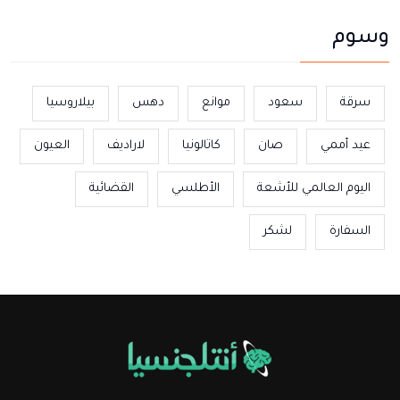
وسوم
سرقة
سعود
موانع
دهس
بيلاروسيا
عيد أممي
صان
كاتالونيا
لاراديف
العيون
اليوم العالمي للأشعة
الأطلسي
القضائية
السفارة
لشكر