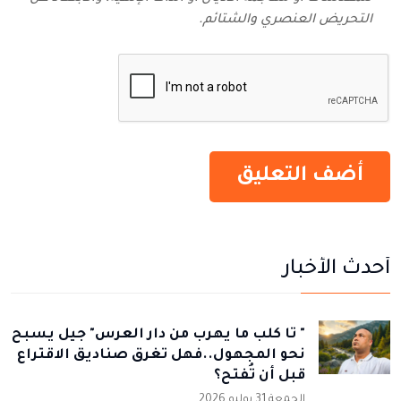
التحريض العنصري والشتائم‬.
أحدث الأخبار
" تا كلب ما يهرب من دار العرس" جيل يسبح
نحو المجهول..فهل تغرق صناديق الاقتراع
قبل أن تُفتح؟
الجمعة 31 يوليو 2026