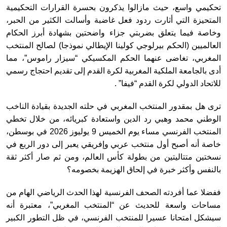
تحكيمي واسع، حيث مازالوا يذكرون بحسرة القرارات التحكيمية
المتحيزة التي أثارت ردود فعل غاضبة وأسالت الكثير من الحبر،
وخاصة فيما يتعلق بضربتي جزاء واضحتين بشهادة أبرز الحكام
العالميين (الحكم بيرلوجي كولينا الإيطالي نموذجا) لصالح المنتخب
المغربي، تغاضى عنهما الحكم المكسيكي “سيزار راموس”، مما
أدى بالجامعة الملكية المغربية لكرة القدم إلى تقديم احتجاج رسمي
للاتحاد الدولي لكرة القدم “فيفا” .
ترى هل بمقدور المنتخب المغربي في حلته الجديدة بقيادة الناخب
الوطني محمد وهبي رد الدين واستعادة كبريائه، من خلال تخطي
المنتخب الفرنسي مساء يوم الخميس 9 يوليوز 2026 في بوسطن،
خاصة أنه أصبح أول منتخب عربي وإفريقي يعبر إلى دور الربع في
نسختين متتاليتين من بطولة كأس العالم، ومن ثم صار أكثر ثقة
بالنفس وأكثر خبرة في إلحاق الهزيمة بخصومه؟
ففضلا عما أفردته الصحف الفرنسية لهذا الحدث الرياضي الهام من
مساحات واسعة للحديث عن “المنتخب المغربي”، معتبرة أنه
سيشكل امتحانا عسيرا للمنتخب الفرنسي، في ظل التطور الكبير