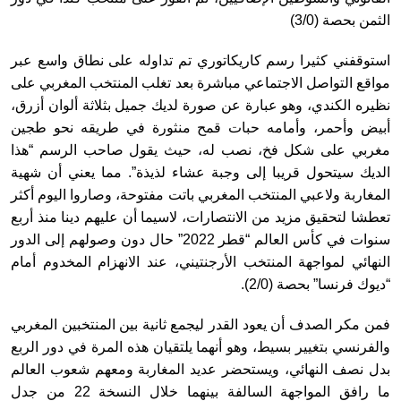
الثمن بحصة (3/0)
استوقفني كثيرا رسم كاريكاتوري تم تداوله على نطاق واسع عبر
مواقع التواصل الاجتماعي مباشرة بعد تغلب المنتخب المغربي على
نظيره الكندي، وهو عبارة عن صورة لديك جميل بثلاثة ألوان أزرق،
أبيض وأحمر، وأمامه حبات قمح منثورة في طريقه نحو طجين
مغربي على شكل فخ، نصب له، حيث يقول صاحب الرسم “هذا
الديك سيتحول قريبا إلى وجبة عشاء لذيذة”. مما يعني أن شهية
المغاربة ولاعبي المنتخب المغربي باتت مفتوحة، وصاروا اليوم أكثر
تعطشا لتحقيق مزيد من الانتصارات، لاسيما أن عليهم دينا منذ أربع
سنوات في كأس العالم “قطر 2022” حال دون وصولهم إلى الدور
النهائي لمواجهة المنتخب الأرجنتيني، عند الانهزام المخدوم أمام
“ديوك فرنسا” بحصة (2/0).
فمن مكر الصدف أن يعود القدر ليجمع ثانية بين المنتخبين المغربي
والفرنسي بتغيير بسيط، وهو أنهما يلتقيان هذه المرة في دور الربع
بدل نصف النهائي، ويستحضر عديد المغاربة ومعهم شعوب العالم
ما رافق المواجهة السالفة بينهما خلال النسخة 22 من جدل