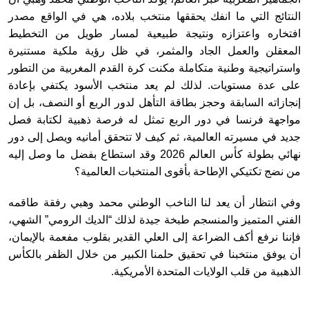
النتائج التي ما انفك يحققها منتخب بلاده، هي في الواقع مصدر
افتخاره واعتزازه ونتيجة طبيعية لمسار طويل من التخطيط
المعقلن والعمل الجاد والمثمر، في ظل رؤية ملكية مستنيرة
واستراتيجية وطنية متكاملة مكنت كرة القدم المغربية من التطور
على عدة مستويات. لذلك لم يعد منتخب الأسود يكتفي بإعادة
إنجازاته السابقة وحجز بطاقة التأهل لدور الربع أو النصف، بل إن
مواجهة فرنسا في دور الربع تمثل له فرصة ذهبية لكتابة فصل
جديد في مسيرته العالمية، ثم كيف لا تتحقق أمانيه ويصل إلى دور
نهائي بطولة كأس العالم 2026 وقد استطاع بفضل ما وصل إليه
من نضج تكتيكي الإطاحة بأقوى المنتخبات العالمية؟
وفي انتظار أن يعد لنا الناخب الوطني محمد وهبي رفقة طاقمه
الفني المتميز والمنسجم طبخة جيدة لذلك “الديك الرومي” الشهي،
فإننا نرفع أكف الضراعة إلى العلي القدير بقلوب مفعمة بالإيمان،
أن يوفق منتخبنا في تحقيق حلمنا الكبير من خلال الظفر بالكأس
الذهبية من قلب الولايات المتحدة الأمريكية.