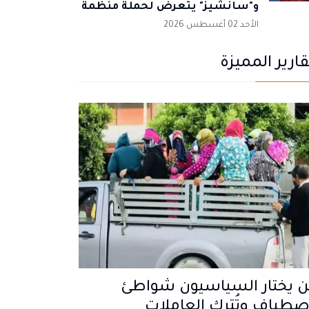
و"سانشيز" يتعرض لحملة منظمة
الأحد 02 أغسطس 2026
قارير المميزة
ن يختار السياسيون شواطئ
صطياف وتُترك العاملات