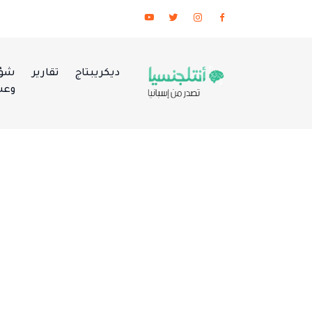
ديكريبتاج
تقارير
شؤو
وعس