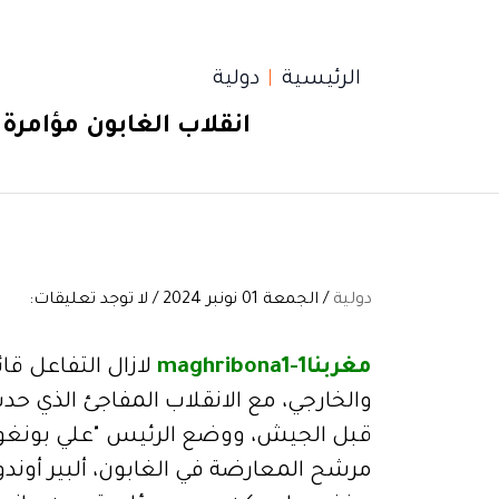
الرئيسية
دولية
انقلاب الغابون مؤامر
دولية
/ الجمعة 01 نونبر 2024 / لا توجد تعليقات:
مغربنا1-maghribona1
لازال التفاعل قا
والخارجي، مع الانقلاب المفاجئ الذي ح
قبل الجيش، ووضع الرئيس "علي بونغو" في
مرشح المعارضة في الغابون، ألبير أوند