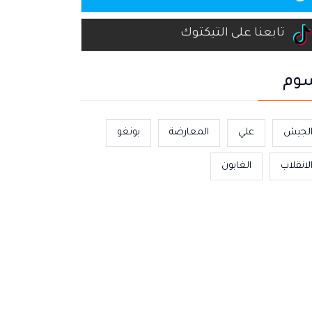
تابعنا على التيكتوك
وم
لجيش
علي
المعارضة
بونغو
لانقلاب
الغابون