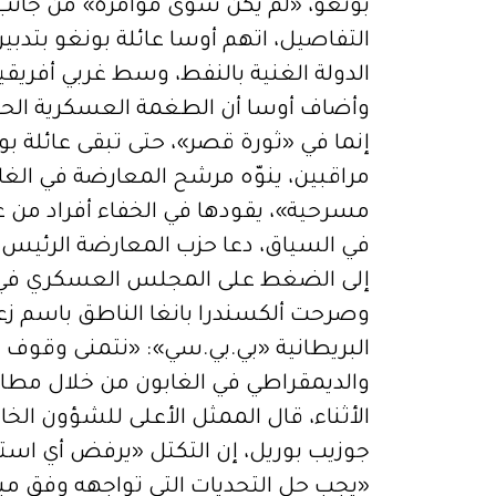
بونغو، «لم يكن سوى مؤامرة» من جانب 
التفاصيل، اتهم أوسا عائلة بونغو بتدبي
الدولة الغنية بالنفط، وسط غربي أفري
وأضاف أوسا أن الطغمة العسكرية الحاكم
إنما في «ثورة قصر»، حتى تبقى عائلة 
مراقبين، ينوّه مرشح المعارضة في الغا
مسرحية»، يقودها في الخفاء أفراد من عا
إلى الضغط على المجلس العسكري في ل
وصرحت ألكسندرا بانغا الناطق باسم زعيم
البريطانية «بي.بي.سي»: «نتمنى وقوف 
والديمقراطي في الغابون من خلال مطال
الأثناء، قال الممثل الأعلى للشؤون الخار
جوزيب بوريل، إن التكتل «يرفض أي استي
«يجب حل التحديات التي تواجهه وفق مبا