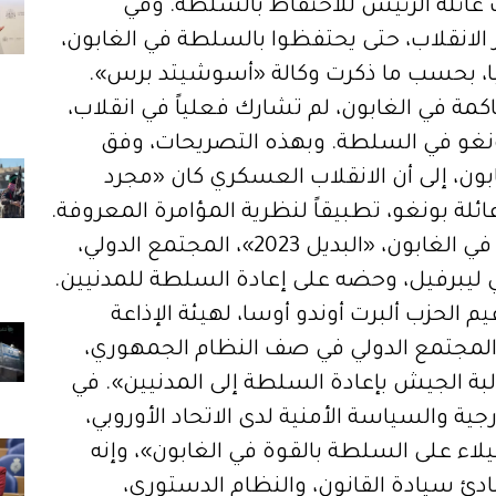
عائلة الرئيس للاحتفاظ بالسلطة. وفي
ر الانقلاب، حتى يحتفظوا بالسلطة في الغابون،
قيا، بحسب ما ذكرت وكالة «أسوشيتد برس».
ة في الغابون، لم تشارك فعلياً في انقلاب،
بونغو في السلطة. وبهذه التصريحات، وفق
بون، إلى أن الانقلاب العسكري كان «مجرد
ئلة بونغو، تطبيقاً لنظرية المؤامرة المعروفة.
في السياق، دعا حزب المعارضة الرئيس في الغابون، «البديل 2023»، المجتمع الدولي،
يبرفيل، وحضه على إعادة السلطة للمدنيين.
 الحزب ألبرت أوندو أوسا، لهيئة الإذاعة
المجتمع الدولي في صف النظام الجمهوري،
بة الجيش بإعادة السلطة إلى المدنيين». في
جية والسياسة الأمنية لدى الاتحاد الأوروبي،
لاء على السلطة بالقوة في الغابون»، وإنه
دئ سيادة القانون، والنظام الدستوري،