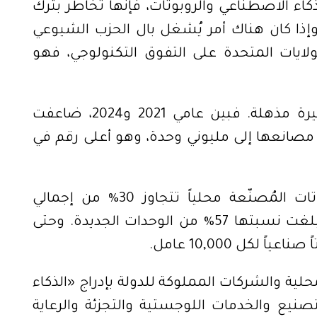
المتدنية. وإذا سارعت بكين في تبني الذكاء الاصطناعي والروبوتات، فإنها تخاطر بترك 
كلتا الفئتين دون فرص عمل مُرضية. وإذا كان هناك أمر يُشغل بال الحزب الشيوعي 
الصيني بقدر ما يُشغله سباقه مع الولايات المتحدة على التفوق التكنولوجي، فهو 
ونجحت الصين في نشر الروبوتات بوتيرة مذهلة. فبين عامي 2021 و2024، ضاعفت 
البلاد عدد وحدات الروبوتات المُثبّتة في مصانعها إلى مليوني وحدة، وهو أعلى رقم في 
وفي عام 2020، لم تكن نسبة الروبوتات المُصنّعة محلياً تتجاوز 30% من إجمالي 
الروبوتات المُثبّتة. وبحلول عام 2024، بلغت نسبتها 57% من الوحدات الجديدة. وحتى 
وصدرت هذا الشهر أوامر للحكومات المحلية والشركات المملوكة للدولة بإدراج «الذكاء 
الاصطناعي المُجسّد» في قطاعات التصنيع والخدمات اللوجستية والتجزئة والرعاية 