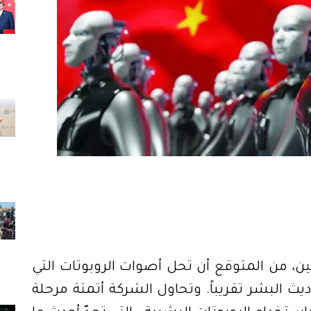
في مصنع ساني للشاحنات وسط الصين، من المتوقع أن تحل أصوات الروبوتات التي 
تضغط وترش ألواح المركبات محلّ أحاديث البشر تقريباً. وتحاول الشركة أتمتة مرحلة 