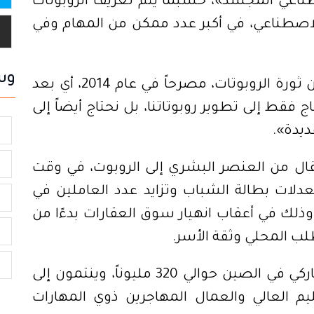
الصين، على ضرورة دمج «الذكاء الاصطناعي المُجسّد»، حسبما يتم تعريف الروبوتات 
التي يتم التحكم فيها بواسطة الذكاء الاصطناعي، في أكبر عدد ممكن من المهام وفي 
وس
ولطالما دافع الرئيس شي جين بينغ عن ثورة الروبوتات، مصرحاً في عام 2014، أي بعد 
عامين فقط من توليه السلطة: «لا نحتاج فقط إلى تطوير روبوتاتنا، بل نحتاج أيضاً إلى 
ديدة».
ا
ا
يتعين على البلاد الآن إدارة عملية الانتقال من العنصر البشري إلى الروبوت، في وقت 
تعاني فيه الصين بالفعل من ارتفاع معدلات بطالة الشباب وتزايد عدد العاملين في 
م
الاقتصاد التشاركي دون وظائف دائمة، وذلك في أعقاب انهيار سوق العقارات بدءًا من 
ش
ف
ويبلغ عدد العاملين في الاقتصاد التشاركي في الصين حوالي 320 مليوناً، وينتمون إلى 
كل من الطبقة المتوسطة ذات التعليم العالي والعمال المهاجرين ذوي المهارات 