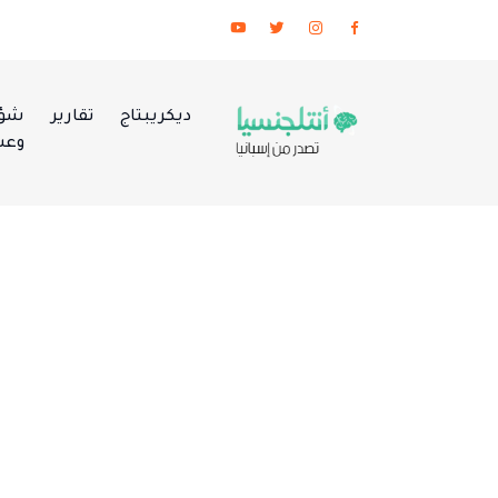
ديكريبتاج
تقارير
شؤو
وعس