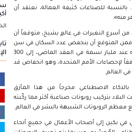
سا
تدريجياً.. وهذه حقيقة لا يمكن إنكارها. بالنسبة للصناعات كثيفة العمالة، نعتقد أن 
أكب
ر منه».
الخميس
ويُشير إلى التغير الديموغرافي الذي يُعدّ من أسرع التغيرات في عالمٍ يشيخ، متوقعاً أن 
يكون أكبر عائق اقتصادي يواجه الصين. فمن المتوقع أن ينخفض عدد السكان في سن 
تاب
الإ
العمل (15 - 64 عاماً)، والذي بلغ ذروته عند مليار نسمة في العقد الماضي، إلى 300 
مليون نسمة فقط بحلول عام 2100، وفقاً لإحصاءات الأمم المتحدة، وهو انخفاض قد 
ي العالم.
وترى بكين الآن في الآلات المُزوّدة بالذكاء الاصطناعي مخرجاً من هذا المأزق 
الديموغرافي. وخلال العام الماضي، قامت البلاد بتركيب روبوتات صناعية أكثر مما ركّبته 
ّع معظم الروبوتات الشبيهة بالبشر في العالم.
يتزايد الإجماع، من قادة الحزب الشيوعي في بكين إلى أصحاب الأعمال في جميع أنحاء 