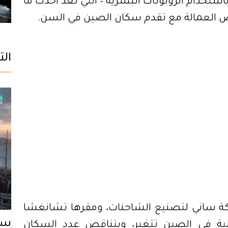
التجميع النهائية والأكثر كثافةً للعمالة، باستخدام الروبوتات البشرية – التي تعدّ أحدث ما 
قص العمالة مع تقدم سكان الصين في السن.
الت
يقول هوانغ تي، نائب المدير العام لشركة ساني لتصنيع الشاحنات، ومقرها تشانغشا 
سب
بمقاطعة هونان: «إن التركيبة السكانية في الصين تتغير، ويتناقص عدد السكان 