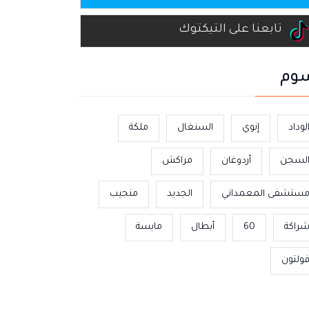
تابعنا على التيكتوك
وم
لوداد
إنوي
السنغال
ملكة
لسجن
أردوغان
مراكش
ستشفى المعمداني
الجديد
منجيب
راكة
60
أبطال
مايسة
ولتون