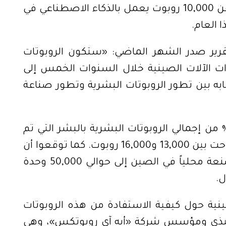
الصحية. والهدف هو تركيب ما لا يقل عن 10,000 روبوت يعمل بالذكاء الاصطناعي في 
 العام.
وقال خبراء من مورغان ستانلي في تقرير صدر الشهر الماضي: «ستكون الروبوتات 
البشرية المحرك الرئيسي التالي لصادرات الآلات الصينية خلال السنوات الخمس إلى 
العشر القادمة»، مُشيرين إلى أوجه تشابه بين تطور الروبوتات البشرية وتطور صناعة 
وأضافوا أن الصين استحوذت على 90% من إجمالي الروبوتات البشرية بالبشر التي تم 
شحنها عالمياً العام الماضي، والتي تراوحت بين 13,000 و16,000 روبوت. كما توقعوا أن 
ترتفع مبيعات الروبوتات البشرية المصنعة محلياً في الصين إلى حوالي 50,000 وحدة 
ل.
ومع ذلك، يدور جدل بين الشركات الصينية حول كيفية الاستفادة من هذه الروبوتات 
الجديدة. ويقول إريك غو، الرئيس التنفيذي ومؤسس شركة «أيه آي روبوتكس»، وهي 