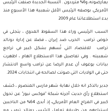
يعارضونه، و6% مترددون . النسبة الجديدة صنفت الرئيس
الأمريكي بوصفه الرئيس الأقل شعبية هذا الأسبوع منذ
بدء استطلاعاتنا عام 2009
السبب الرئيسي وراء هذا السقوط المدوي ، يتجلى في
خوض ترامب الحرب ضد إيران ، فضلا عن إدارة دونالد
ترامب للاقتصاد التي تُسهم بشكل كبير في تراجع
شعبيته . وفي تفاصيل هذا الاستطلاع الهام ، اظهرت
بيانات يوغوف أن عدم الرضا عن ترامب واسع الانتشار
حتى في الولايات التي صوتت لصالحه في انتخابات 2024.
جدير بالذكر انه خلال نهاية شهر مارس المنصرم ، كشف
استطلاع رأي حديث أجرته شبكة "فوكس نيوز" عن تحول
كبير في المزاج العام الأمريكي، إذ أبدى 64% من الناخبين
استياءهم من طريقة تعامل الرئيس دونالد ترمب مع