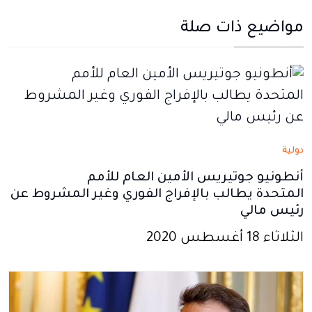
يفتح
يفتح
يفتح
يفتح
يفتح
مواضيع ذات صلة
في
في
في
في
في
نافذة
نافذة
نافذة
نافذة
نافذة
جديدة
جديدة
جديدة
جديدة
جديدة
دولية
أنطونيو جوتيريس الأمين العام للأمم
المتحدة يطالب بالإفراج الفوري وغير المشروط عن
رئيس مالي
الثلاثاء 18 أغسطس 2020