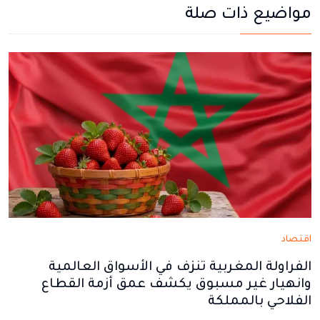
مواضيع ذات صلة
في
في
في
في
في
نافذة
نافذة
نافذة
نافذة
نافذة
جديدة
جديدة
جديدة
جديدة
جديدة
اقتصاد
الفراولة المغربية تنزف في الأسواق العالمية
وانهيار غير مسبوق يكشف عمق أزمة القطاع
الفلاحي بالمملكة