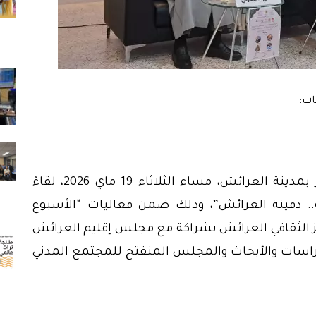
احتضن المركز الثقافي ليكسوس باب البحر بمدينة العرائش، مساء الثلاثاء 19 ماي 2026، لقاءً
ية.. دفينة العرائش”، وذلك ضمن فعاليات “الأسبوع
 الثقافي العرائش بشراكة مع مجلس إقليم العرائش
راسات والأبحاث والمجلس المنفتح للمجتمع المدني