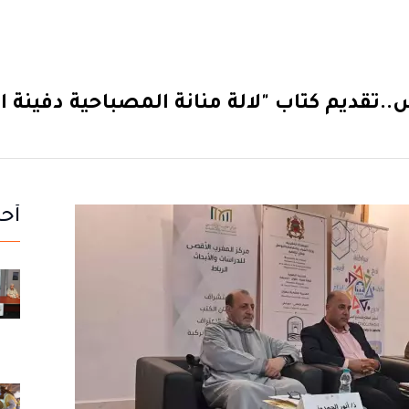
..تقديم كتاب "لالة منانة المصباحية دفينة ا
أحد