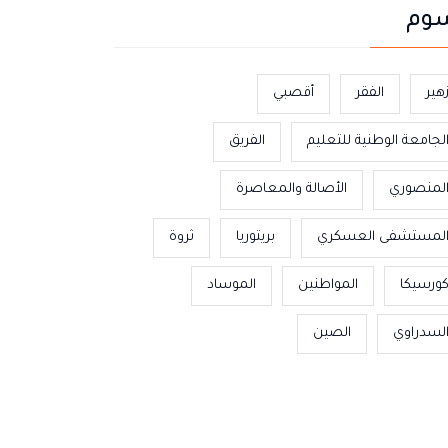
وم
هير
الفقر
أقصبي
لجامعة الوطنية للتعليم
الفريق
لمنصوري
الأصالة والمعاصرة
لمستشفى العسكري
بريتوريا
ثروة
ورسيكا
المواطنين
الموساد
لسدراوي
الصين