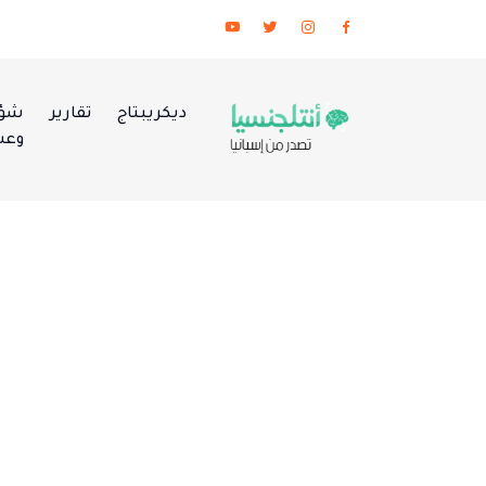
ديكريبتاج
تقارير
شؤو
وعس