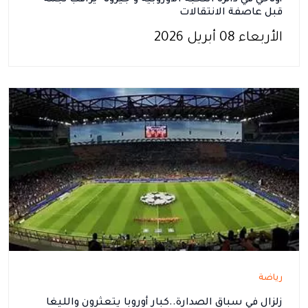
أوناحي في دائرة النخبة الأوروبية و"جيرونا" يُراقب نجمه
قبل عاصفة الانتقالات
الأربعاء 08 أبريل 2026
رياضة
زلزال في سباق الصدارة..كبار أوروبا يتعثرون والليغا