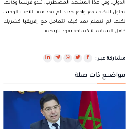
الدولي. وفي هذا المشهد المضطرب، تبدو فرنسا وكأنها
تحاول التكيف مع واقع جديد لم تعد فيه اللاعب الوحيد،
لكنها لم تتعلم بعد كيف تتعامل مع إفريقيا كشريك
كامل السيادة، لا كساحة نفوذ تاريخية.
رابط
رابط
رابط
رابط
رابط
مشاركة عبر :
يفتح
يفتح
يفتح
يفتح
يفتح
مواضيع ذات صلة
في
في
في
في
في
نافذة
نافذة
نافذة
نافذة
نافذة
جديدة
جديدة
جديدة
جديدة
جديدة