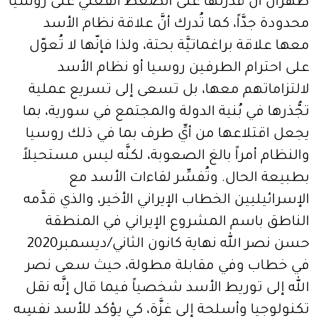
طهران أنَّ قدرتها على الضغط الفعلي على روسيا
محدودة جدَّاً، كما تُدرك أنَّ علاقة نظام الأسد
معها علاقة براغماتيَّة بحتة، ولذا فإنّها لا تُعوّل
على احترام الطرفين روسيا أو نظام الأسد
لالتزاماتهم معها، بل تسعى إلى تسريع عملية
تجُّذرها في بُنية الدولة والمجتمع في سورية، بما
يجعل اقتلاعها من أيِّ طرف بما في ذلك روسيا
والنظام أمراً بالغ الصعوبة، لكنَّه ليس مستحيلاً
بطبيعة الحال. وتُفسِّر لقاءات الأسد مع
الإسرائيليين الخطاب الإيراني الأخير، والذي قدَّمه
الناطق باسم المشروع الإيراني في المنطقة
حسن نصر الله نهاية كانون الثاني/ديسمبر2020
في خطاب وفي مقابلة مطولة، حيث سعى نصر
الله إلى توريط الأسد شخصياً فيما قال إنَّه نقل
تكنولوجيا وأسلحة إلى غزَّة، كي يؤكد للأسد نفسِه