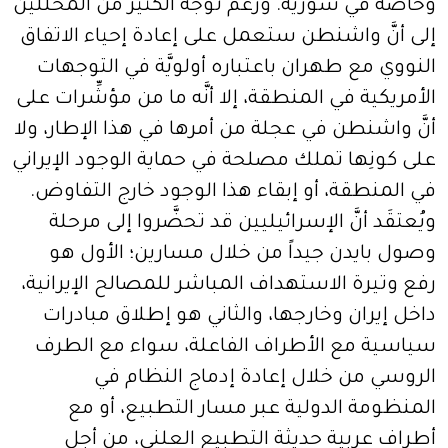
وخاصة في سورية. ورغم توجُّه الكثير من المحللين
إلى أنَّ واشنطن ستعمل على إعادة إحياء الاتفاق
النووي مع طهران باعتباره أولويَّة في التوجهات
الأمريكية في المنطقة، إلا أنَّه ما من مؤشِّرات على
أنَّ واشنطن في عجلة من أمرها في هذا الإطار، ولا
على كونِها تملك مصلحة في حماية الوجود الإيراني
في المنطقة، أو إبقاء هذا الوجود خارج التفاوض.
ويُعتقَد أنَّ الإسرائيليين قد تحضَّروا إلى مرحلة
وصول بايدن جيداً من خلال مسارين؛ الأول هو
رفع وتيرة الاستهداف المباشر للمصالح الإيرانية،
داخل إيران وخارجها، والثاني هو إطلاق مبادرات
سياسية مع الأطراف الفاعلة، سواء مع الطرف
الروسي من خلال إعادة إدماج النظام في
المنظومة الدولية عبر مسار التطبيع، أو مع
أطراف عربية حديثة التطبيع العلني، من أجل