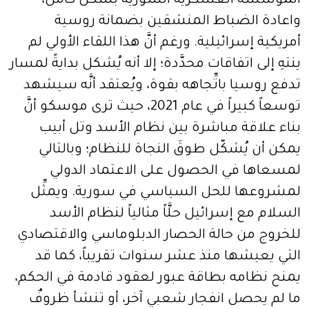
المؤسسة العسكرية السورية بشكل كامل،
واعادة الضباط المنشقين بضمانة روسية
أمريكية إسرائيلية. ورغم أنَّ هذا اللقاء الأولي لم
ينتهِ إلى اتفاقات محدَّدة؛ إلا أنه يُشكل بدايةً لمسار
تدفع روسيا باتِّجاهه بقوة، ويُعتقد أنَّه سيشهد
توسعاً كبيراً في عام 2021، حيث ترى موسكو أنَّ
بناء علاقة مباشرة بين نظام الأسد وتل أبيب
يمكن أن يُشكّل طوقَ النجاة للنظام؛ وبالتالي
لمسعاها في الحصول على الاعتماد الدولي
لمشروعها للحل السياسي في سورية. ويمثِّل
السلام مع إسرائيل حلَّاً مثالياً لنظام الأسد
للخروج من حالة الحصار الدبلوماسي والاقتصادي
التي يعيشها منذ عشر سنوات تقريباً، كما قد
يمنح نظامه بطاقة عبور لعقود قادمة في الحكم،
ما لم يحصل انفجار شعبي آخر، أو تنشأ ظروفٌ