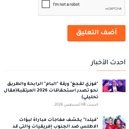
أحدث الأخبار
"فوزي لقجع" ورقة "البام" الرابحة والطريق
نحو تصدر استحقاقات 2026 المرتقبة(مقال
تحليلي)
السبت 08 أغسطس 2026
"فيلدا" يكشف مفاجآت مباراة لبؤات
الاطلس ضد الجنوب إفريقيات والتي قد