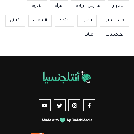
التعبير
مدارس الريادة
امرأة
الأخوة
خالد ياسين
يامين
اعتداء
الشعب
اغتيال
القنصليات
هيآت
us sur YouTube
vez-nous sur Twitter
Suivez-nous sur Instagram
Suivez-nous sur Facebook