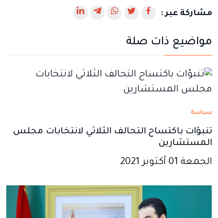
رابط
رابط
رابط
رابط
رابط
مشاركة عبر :
يفتح
يفتح
يفتح
يفتح
يفتح
مواضيع ذات صلة
في
في
في
في
في
نافذة
نافذة
نافذة
نافذة
نافذة
جديدة
جديدة
جديدة
جديدة
جديدة
سياسة
تنبؤات باكتساح التحالف الثلاثي لانتخابات مجلس
المستشارين
الجمعة 01 أكتوبر 2021