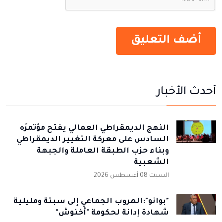
أحدث الأخبار
النهج الديمقراطي العمالي يفتح مؤتمرَه
السادس على معركة التغيير الديمقراطي
وبناء حزب الطبقة العاملة والجبهة
الشعبية
السبت 08 أغسطس 2026
"بوانو":الهروب الجماعي إلى سبتة ومليلية
شهادة إدانة لحكومة "أخنوش"