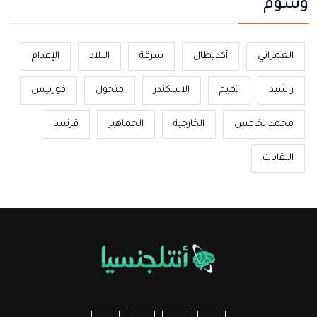
وسوم
العمراني
أكديطال
سرقة
البلاد
الإعدام
راشيد
تميم
الاسكندر
متحول
فوربيس
محمدالخامس
الخارجية
الجماهير
قرنسا
النقابات