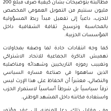
مطالبته بتوضيحات بشأن كيفية صرف مبلغ 200
مليون سنتيم من التمويل العمومي المخصص
للحزب، داعياً إلى تفعيل مبدأ ربط المسؤولية
بالمحاسبة وترسيخ ثقافة الشفافية داخل
المؤسسات الحزبية.
كما وجه انتقادات حادة لما وصفه بمحاولات
تهميش الذاكرة الجماعية للاتحاد الاشتراكي
وتغييب رموزه التاريخيين وشهدائه ومناضليه
الذين ساهموا في صناعة مساره السياسي
والنضالي، معتبراً أن الحفاظ على هذا الإرث ليس
ترفاً سياسياً بل شرطاً أساسياً لاستمرار الحزب
واستعادة مكانته داخل المشهد الوطني.
وفي مقابل ذلك، دعا المنوزي إلى عقد مؤتمر