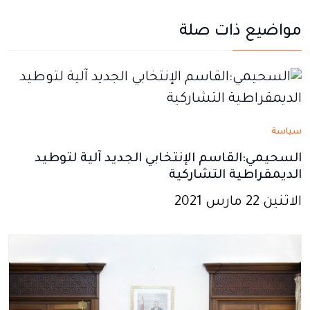
يفتح
يفتح
يفتح
يفتح
يفتح
مواضيع ذات صلة
في
في
في
في
في
نافذة
نافذة
نافذة
نافذة
نافذة
جديدة
جديدة
جديدة
جديدة
جديدة
سياسة
السحيمي:القاسم الإنتخابي الجديد آلية لتوطيد
الديمقراطية التشاركية
الاثنين 22 مارس 2021