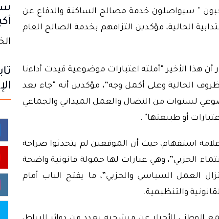
سا
حبون " سيواصلون خدمة مصالح الساكنة والدفاع عن
أكب
نتدابية الحالية، مؤكدين التزامهم بخدمة الصالح العام
الخميس
أن هذا الأخير “أملته اعتبارات موضوعية قيدت أداءنا
تاب
الإ
لظروف الحالية وعلى أكمل وجه”، مؤكدين أنه “جاء بعد
عي لسنوات من النضال والعمل الميداني والجماعي
بارات أو طبيعتها" .
علامة استفهام، حيث أن الموقعين لم يتحدثوا صراحة
نتماء الحزبي”، وهي عبارات لها حمولة قانونية واضحة
تزال العمل السياسي والحزبي”، ما يفتح الباب أمام
قانونية والتنظيمية.
مع الوطني للأحرار عن مرشحيه بعدد من دوائر الرباط،