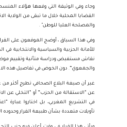
وجاء وفي الوثيقة التي وقعها هؤلاء المنس
القضايا المحلية خلال ما تبقى من الولاية الا
والمصلحة العليا للوطن" .
وفي هذا السياق ، أوضح الموقعون على القرار 
للأمانة الحزبية والسياسية والانتخابية في ا
نقاش مستفيض ودراسة متأنية وتقييم موضو
والجمعوي”. دون الخوض في تفاصيل هذه الاعت
غير أن صيغة البلاغ الصحافي تطرح أكثر من 
عن “الاستقالة من الحزب” أو “التخلي عن الا
في التشريع المغربي، بل اختاروا عبارة “اع
تأويلات متعددة بشأن طبيعة القرار وحدوده ال
ويأتي هذا القرار في وقت أعلن فيه حزب التج