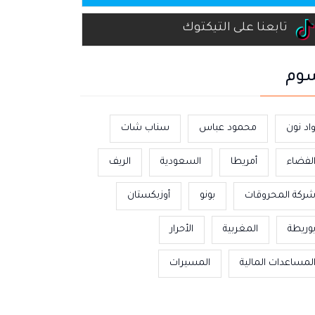
تابعنا على التيكتوك
وم
اد نون
محمود عباس
سناب شات
لفضاء
أمريطا
السعودية
الريف
ركة المحروقات
بونو
أوزبكستان
وريطة
المغربية
الأحرار
لمساعدات المالية
المسيرات