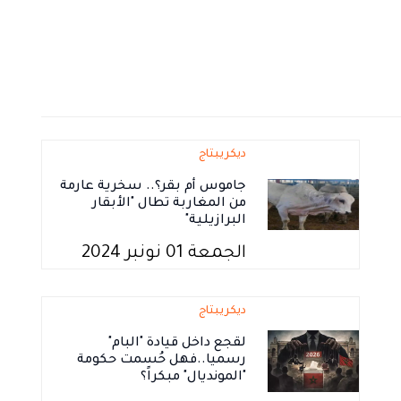
ديكريبتاج
جاموس أم بقر؟.. سخرية عارمة
من المغاربة تطال "الأبقار
البرازيلية"
الجمعة 01 نونبر 2024
ديكريبتاج
لقجع داخل قيادة "البام"
رسميا..فهل حُسمت حكومة
"المونديال" مبكراً؟