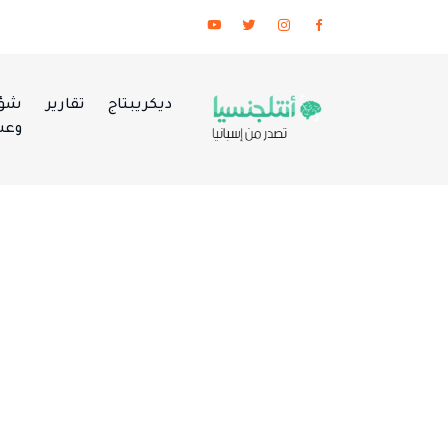
ديكريبتاج
تقارير
شؤو
وعس