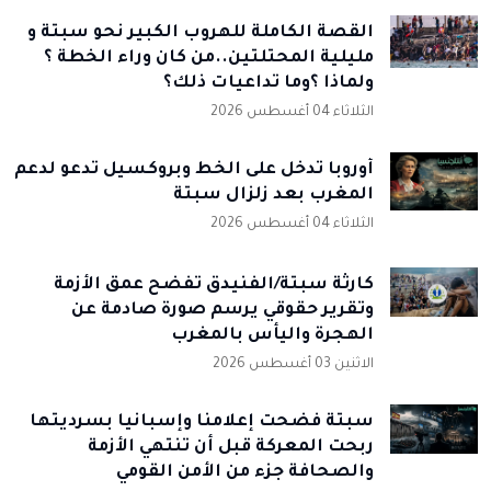
القصة الكاملة للهروب الكبير نحو سبتة و
مليلية المحتلتين..من كان وراء الخطة ؟
ولماذا ؟وما تداعيات ذلك؟
الثلاثاء 04 أغسطس 2026
أوروبا تدخل على الخط وبروكسيل تدعو لدعم
المغرب بعد زلزال سبتة
الثلاثاء 04 أغسطس 2026
كارثة سبتة/الفنيدق تفضح عمق الأزمة
وتقرير حقوقي يرسم صورة صادمة عن
الهجرة واليأس بالمغرب
الاثنين 03 أغسطس 2026
سبتة فضحت إعلامنا وإسبانيا بسرديتها
ربحت المعركة قبل أن تنتهي الأزمة
والصحافة جزء من الأمن القومي