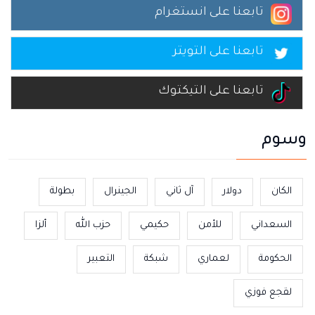
تابعنا على انستغرام
تابعنا على التويتر
تابعنا على التيكتوك
وسوم
الكان
دولار
آل ثاني
الجينرال
بطولة
السعداني
للأمن
حكيمي
حزب الله
ألزا
الحكومة
لعماري
شبكة
التعبير
لقجع فوزي