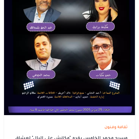
ثقافة وفنون
مسرح محمد الخامس يقدم "مكانش على البال" لعشاق