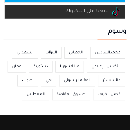
تابعنا على التيكتوك
وسوم
محمدالسادس
الخطابي
اللبؤات
السعداني
التضليل الإعلامي
فنانة سوريا
دستورية
عمان
مانشيستر
الفقيه الريسوني
أمي
أصوات
فصل الخريف
صندوق المقاصة
المعطلين