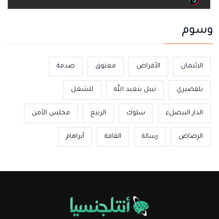
وسوم
الائتمان
الأقراض
معتوق
صدمة
بلقصيري
نبيل بنعبد الله
للشغل
الدار البيضلء
سلوك
الربيع
مجلس الأمن
الرصاص
رسالة
القافة
أبراهام