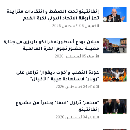
إنفانتينو تحت الضغط و انتقادات متزايدة
تهز أروقة الاتحاد الدولي لكرة القدم
الخميس 06 أغسطس 2026
ميلان يودع أسطورته فرانكو باريزي في جنازة
مهيبة بحضور نجوم الكرة العالمية
الأربعاء 05 أغسطس 2026
عودة الثعلب و"كوت ديفوار" تراهن على
"رونار" لاستعادة هيبة "الأفيال"
الثلاثاء 04 أغسطس 2026
"فينغر" يُزلزل "فيفا" ويتبرأ من مشروع
إنفانتينو.
الثلاثاء 04 أغسطس 2026