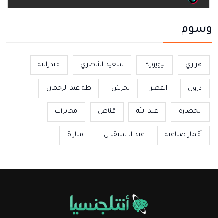
وسوم
هراري
نيويورك
سعيد الناصري
فيدرالية
درون
الفصر
تحرش
طه عبد الرحمان
الحضارة
عبد الله
قناص
مخابرات
أقمار صناعية
عيد الاستقلال
مباراة