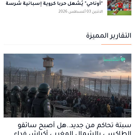
"أوناحي" يُشعل حربا كروية إسبانية شرسة
الاثنين 03 أغسطس 2026
التقارير المميزة
سبتة تحاكم من جديد..هل أصبح سائقو
الطاكسي بالشمال المغربي أكباش فداء