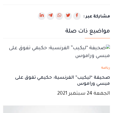
رابط
رابط
رابط
رابط
رابط
مشاركة عبر :
يفتح
يفتح
يفتح
يفتح
يفتح
مواضيع ذات صلة
في
في
في
في
في
نافذة
نافذة
نافذة
نافذة
نافذة
جديدة
جديدة
جديدة
جديدة
جديدة
رياضة
صحيفة “ليكيب” الفرنسية: حكيمي تفوق على
ميسي وراموس
الجمعة 24 سبتمبر 2021