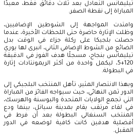
تيليمانس التعادل بعد ثلاث دقائق فقط، معيدًا
المباراة إلى نقطة الصفر
.
وامتدت المواجهة إلى الشوطين الإضافيين،
وظلت الإثارة حاضرة حتى اللحظات الأخيرة، عندما
حصلت بلجيكا على ركلة جزاء في الوقت بدل
الضائع من الشوط الإضافي الثاني، انبرى لها يوري
تيليمانس بنجاح، مسجلًا هدف الفوز في الدقيقة
120+5، ليكمل واحدة من أكثر الريمونتادات إثارة
في البطولة
.
وبهذا الانتصار المثير، تأهل المنتخب البلجيكي إلى
الدور ثمن النهائي، حيث سيواجه الفائز من المباراة
التي تجمع الولايات المتحدة والبوسنة والهرسك،
في لقاء مرتقب يقام بمدينة سياتل، بينما ودع
المنتخب السنغالي البطولة بعد أن فرط في
أفضلية هدفين كانت كافية لوضعه في الدور
المقبل
.