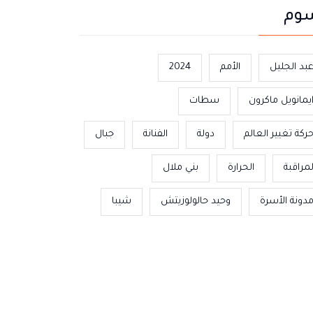
وم
بد الجليل
الأمم
2024
يمانويل ماكرون
سطات
ركة تغيير العالم
دولة
الفنانة
جبال
مراقبة
الحرارة
بني ملال
دونة الأسرة
وحيد حالولوزيتش
شيبا