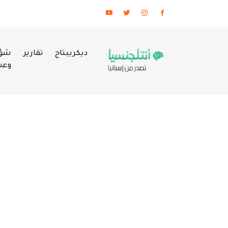
ديكريبتاج
تقارير
شؤو
وعس