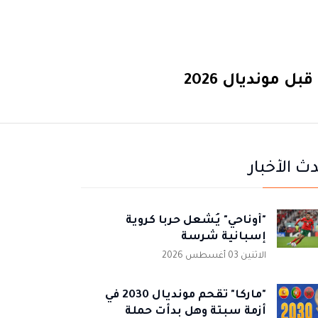
 مونديال 2026
ث الأخبار
"أوناحي" يُشعل حربا كروية
إسبانية شرسة
الاثنين 03 أغسطس 2026
"ماركا" تُقحم مونديال 2030 في
أزمة سبتة وهل بدأت حملة