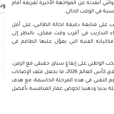
 والتي أبعدته عن المواجهة الأخيرة لفريقه أمام
وس
سية في الوقت الحالي.
 على متابعة دقيقة لحالة الطالبي، على أمل
ع
اء التداريب في أقرب وقت ممكن، بالنظر إلى
ا
انياته الفنية التي يعوّل عليها الطاقم في
ح
ل
 الوطني على إيقاع سباق حقيقي مع الزمن،
حيث لا مجال للهامش الكبير قبل انطلاق كأس العالم 2026، ما يجعل ملف الإصابات
م
لطاقم التقني في هذه المرحلة الحاسمة، مع هدف
 بدنيا وذهنيا لخوض غمار المنافسة بأفضل