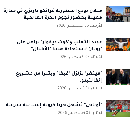
ميلان يودع أسطورته فرانكو باريزي في جنازة
مهيبة بحضور نجوم الكرة العالمية
الأربعاء 05 أغسطس 2026
عودة الثعلب و"كوت ديفوار" تراهن على
"رونار" لاستعادة هيبة "الأفيال"
الثلاثاء 04 أغسطس 2026
"فينغر" يُزلزل "فيفا" ويتبرأ من مشروع
إنفانتينو.
الثلاثاء 04 أغسطس 2026
"أوناحي" يُشعل حربا كروية إسبانية شرسة
الاثنين 03 أغسطس 2026