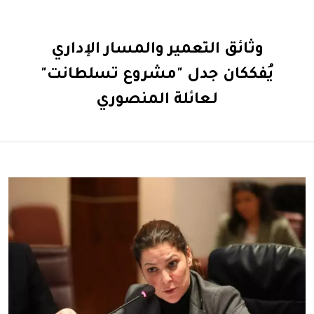
وثائق التعمير والمسار الإداري
يُفككان جدل "مشروع تسلطانت"
لـعائلة المنصوري