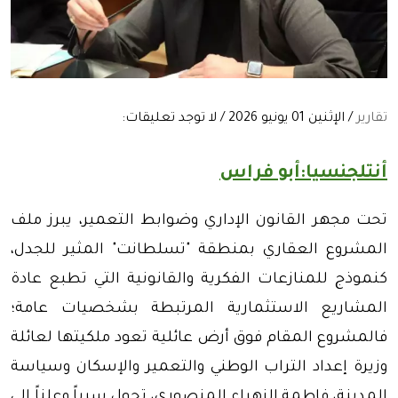
تقارير
/ الإثنين 01 يونيو 2026 / لا توجد تعليقات:
أنتلجنسيا:أبو فراس
تحت مجهر القانون الإداري وضوابط التعمير، يبرز ملف
المشروع العقاري بمنطقة "تسلطانت" المثير للجدل،
كنموذج للمنازعات الفكرية والقانونية التي تطبع عادة
المشاريع الاستثمارية المرتبطة بشخصيات عامة؛
فالمشروع المقام فوق أرض عائلية تعود ملكيتها لعائلة
وزيرة إعداد التراب الوطني والتعمير والإسكان وسياسة
المدينة، فاطمة الزهراء المنصوري، تحول سرياً وعلناً إلى