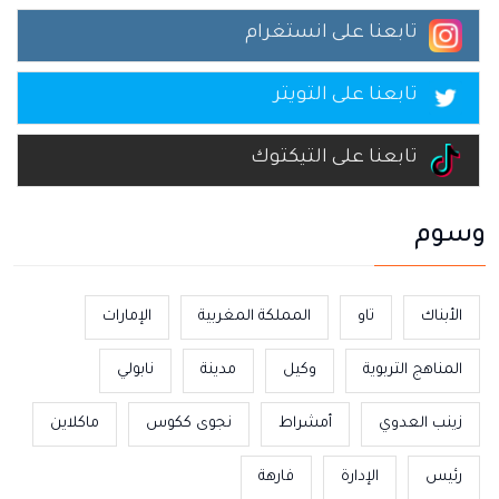
تابعنا على انستغرام
تابعنا على التويتر
تابعنا على التيكتوك
وسوم
الأبناك
تاو
المملكة المغربية
الإمارات
المناهج التربوية
وكيل
مدينة
نابولي
زينب العدوي
أمشراط
نجوى ككوس
ماكلاين
رئيس
الإدارة
فارهة