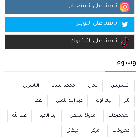
تابعنا على انستغرام
تابعنا على التويتر
تابعنا على التيكتوك
وسوم
إكسبريس
لامال
محمد الساد
الناشرين
تاير
تيك توك
عبد الله النملي
نفط
المجموعات
مدونة الشغل
آيت الجيد
عبد الله
محروقات
مركز
ميقاتي