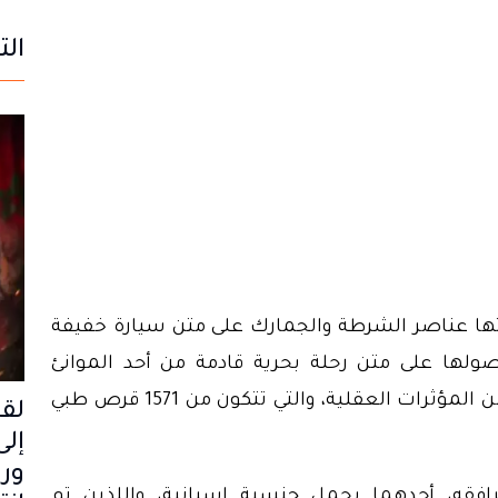
الت
رتها عناصر الشرطة والجمارك على متن سيارة خفيفة
ولها على متن رحلة بحرية قادمة من أحد الموانئ
الأوروبية، قد أسفرت عن حجز هذه الشحنة من المؤثرات العقلية، والتي تتكون من 1571 قرص طبي
لق
إل
ور
فقه، أحدهما يحمل جنسية إسبانية، واللذين تم