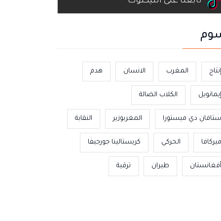
تابعنا على التيكتوك
وم
نتاج
المغرب
الانسان
هدم
يمانويل
الكلاب الضالة
تافان دي ميستورا
المغربوزير
النقابة
يركافا
الحركي
كريستالينا جورجيفا
فغانستان
طيران
ترقية