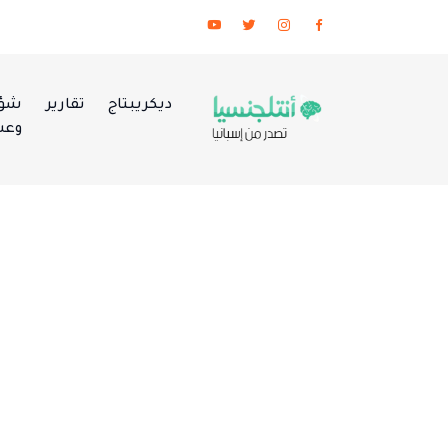
ديكريبتاج
تقارير
شؤو
وعس