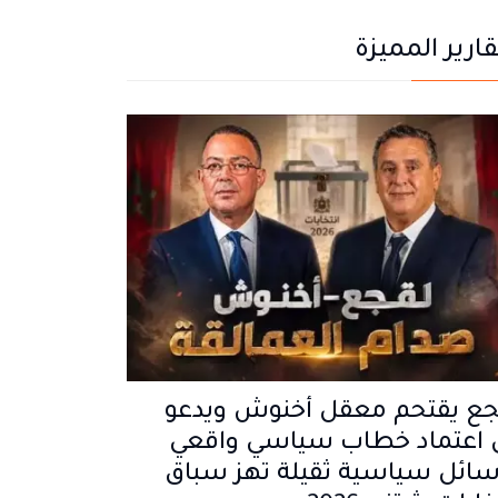
قارير المميزة
جع يقتحم معقل أخنوش ويدعو
ى اعتماد خطاب سياسي واقعي
سائل سياسية ثقيلة تهز سباق