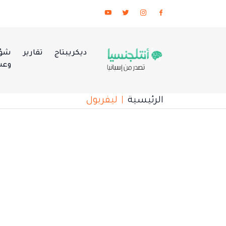
ديكريبتاج
تقارير
شؤو
وعس
الرئيسية
ليفربول