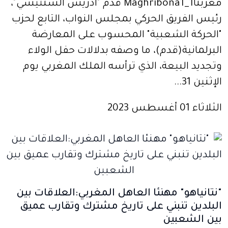
مغربنا1_Maghribona1 قدم "ادريس السنتيسي"،
رئيس الفريق الحركي بمجلس النواب، التابع لحزب
"الحركة الشعبية" المحسوب على المعارضة
البرلمانية(قدم)، ما وصفه بدلالات حفل الولاء
وتجديد البيعة، الذي ترأسه الملك المغربي يوم
الإثنين 31...
الثلاثاء 01 أغسطس 2023
"نتانياهو" مهنئا العاهل المغربي:العلاقات بين
البلدين تنبني على تاريخ مشترك وتقارب عميق
بين الشعبين