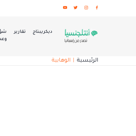
ديكريبتاج
تقارير
شؤو
وعس
الرئيسية
الوهابية