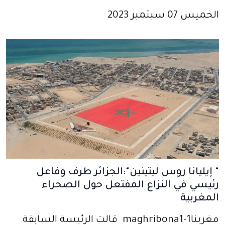
الخميس 07 سبتمبر 2023
" إيليانا روس ليتينين":الجزائر طرف وفاعل
رئيسي في النزاع المفتعل حول الصحراء
المغربية
مغربنا1-maghribona1 قالت الرئيسة السابقة