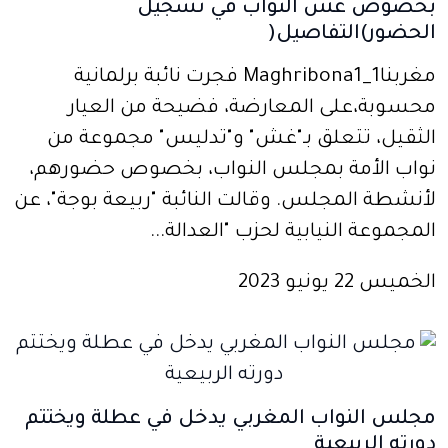
بخصوص غش النواب في تسجيل
الحضور)التفاصيل(
مغربنا1_Maghribona1 فجرت نائبة برلمانية
محسوبة،على المعارضة، فضيحة من العيار
الثقيل، تتعلق بـ"غش" و"تدليس" مجموعة من
نواب الأمة بمجلس النواب، بخصوص حضورهم،
لأنشطة المجلس. وقالت النائبة "ربيعة بوجة"، عن
المجموعة النيابية لحزب "العدالة...
الخميس 22 يونيو 2023
مجلس النواب المغربي يدخل في عطلة ويختتم
دورته الربيعية