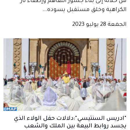
من خلاله إلى بناء جسور التفاهم وإطفاء نار
الكراهية وخلق مستقبل يسوده...
الجمعة 28 يوليو 2023
"ادريس السنتيسي":دلالات حفل الولاء الذي
يجسد روابط البيعة بين الملك والشعب