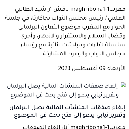
مغربنا1-maghribona1 ناقش "راشيد الطالبي
العلمي"، رئيس مجلس النواب بجاكارتا، في جلسة
الحوار مع المغرب موضوع التعاون البرلماني
وقضايا السلام والاستقرار والازدهار، وأجري
سلسلة لقاءات ومباحثات ثنائية مع رؤساء
مجالس النواب والوفود المشاركة...
الأربعاء 09 أغسطس 2023
إلغاء صفقات المنشآت المالية يصل البرلمان
وتقرير نيابي يدعو إلى فتح بحث في الموضوع
مغربنا1-maghribona1 أثار إلغاء الصفقات