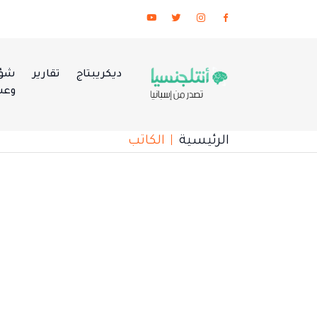
ديكريبتاج
تقارير
شؤو
وعس
الرئيسية
الكاتب