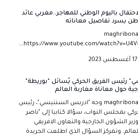
لاحتفال باليوم الوطني للمهاجر..مغربي عائد
طن يسرد تفاصيل معاناته
ربنا1-maghribona1
https://www.youtube.com/watch?v=U4Vuh
" رئيس الفريق الحركي يُسائل "بوريطة"
رجية حول معاناة مغاربة العالم
مغربنا1-maghribona1 وجه "ادريس السنتيسي"، رئيس
ركي بمجلس النواب، سؤالا كتابيا إلى "ناصر
زير الشؤون الخارجية والتعاون الافريقي
لعالم. وتمركز السؤال الذي اطلعت الجريدة