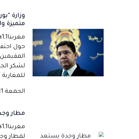
وزارة "بو
متميزة ول
حول احتفا
المقيمين ب
لشكر الجا
للمغاربة ا
الجمعة 11 أغسطس 2023
مطار وجدة
لمطار وجد