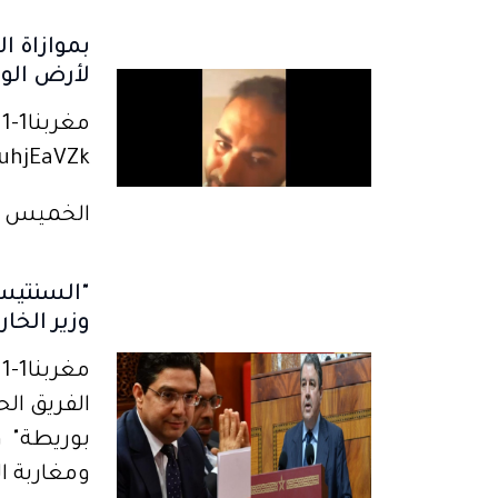
بموازاة ا
لأرض الو
مغ
jEaVZk...
الخميس 17 أغسطس 2023
"السنتيسي
وزير الخا
الفريق الح
بوريطة" و
ومغاربة ا