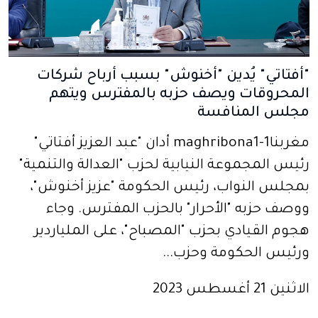
"أفتاتي" يُدين "أخنوش" بسبب أرباح شركات
المحروقات ويصف حزبه بالمفترس ويتهم
مجلس المنافسة
مغربنا1-maghribona1 أدان "عبد العزيز أفتاتي"
رئيس المجموعة النيابية لحزب "العدالة والتنمية"
بمجلس النواب، رئيس الحكومة "عزيز أخنوش"،
ووصف حزبه "الأحرار" بالحزب المفترس. وجاء
هجوم القيادي بحزب "المصباح"، على الملياردير
ورئيس الحكومة وحزب...
الاثنين 21 أغسطس 2023