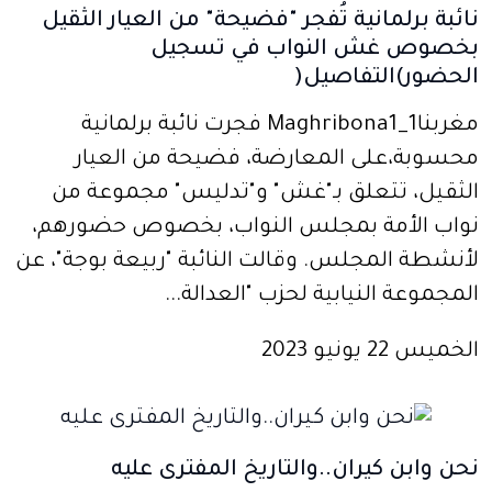
نائبة برلمانية تُفجر "فضيحة" من العيار الثقيل
بخصوص غش النواب في تسجيل
الحضور)التفاصيل(
مغربنا1_Maghribona1 فجرت نائبة برلمانية
محسوبة،على المعارضة، فضيحة من العيار
الثقيل، تتعلق بـ"غش" و"تدليس" مجموعة من
نواب الأمة بمجلس النواب، بخصوص حضورهم،
لأنشطة المجلس. وقالت النائبة "ربيعة بوجة"، عن
المجموعة النيابية لحزب "العدالة...
الخميس 22 يونيو 2023
نحن وابن كيران..والتاريخ المفترى عليه