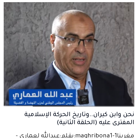
نحن وابن كيران..وتاريخ الحركة الإسلامية
المفترى عليه (الحلقة الثانية)
مغربنا1-maghribona1:بقلم:عبدالله لعماري -