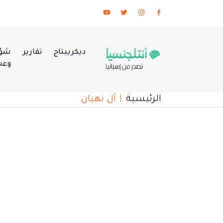
ديكريبتاج
تقارير
شؤو
وعس
الرئيسية
أل نهيان