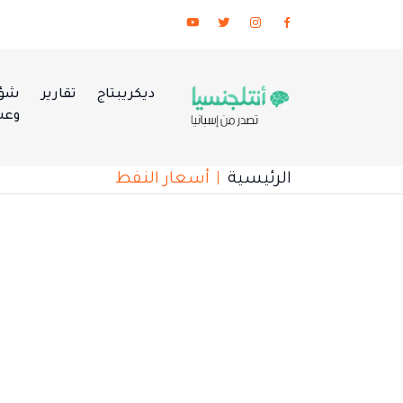
ديكريبتاج
تقارير
شؤو
وعس
الرئيسية
أسعار النفط