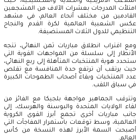
الملاعب الأمريكية والكندية والمكسيكية، حيث
امتلأت المدرجات بعشرات الآلاف من المشجعين
القادمين من مختلف أنحاء العالم، في مشهد
عكس الشعبية العالمية لكرة القدم والنجاح
التنظيمي للدول الثلاث المستضيفة
.
ومع اقتراب انطلاق مباريات ثمن النهائي، تتجه
الأنظار إلى سلسلة من المواجهات القوية التي
ستحدد هوية المنتخبات المتأهلة إلى ربع النهائي،
حيث يرتقب أن ترتفع حدة المنافسة مع تقلص
عدد المنتخبات وبقاء أصحاب الطموحات الكبيرة
في سباق اللقب
.
وتترقب الجماهير مواجهة بلجيكا مع الفائز من
لقاء الولايات المتحدة والبوسنة والهرسك، إلى
جانب مباريات أخرى تجمع أبرز القوى الكروية
العالمية، وسط توقعات باستمرار المفاجآت التي
أصبحت السمة الأبرز لهذه النسخة من كأس
العالم
.