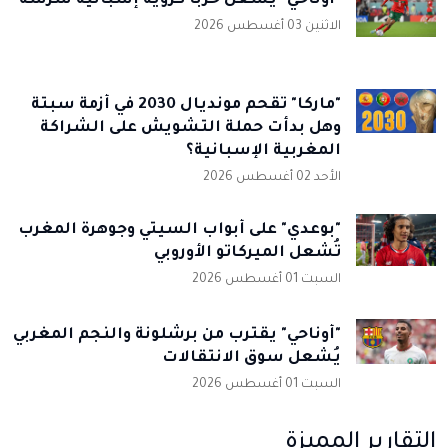
"أوناحي" يُشعل حربا كروية إسبانية شرسة
الاثنين 03 أغسطس 2026
"ماركا" تُقحم مونديال 2030 في أزمة سبتة
وهل بدأت حملة التشويش على الشراكة
المغربية الإسبانية؟
الأحد 02 أغسطس 2026
"بوعدي" على أبواب السيتي وجوهرة المغرب
تُشعل الميركاتو الأوروبي
السبت 01 أغسطس 2026
"أوناحي" يقترب من برشلونة والنجم المغربي
يُشعل سوق الانتقالات
السبت 01 أغسطس 2026
التقارير المميزة