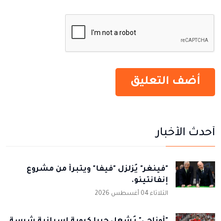
أحدث الأخبار
"فينغر" يُزلزل "فيفا" ويتبرأ من مشروع
إنفانتينو.
الثلاثاء 04 أغسطس 2026