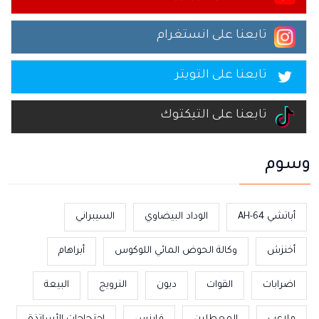
تابعنا على انستغرام
تابعنا على التويتر
تابعنا على التيكتوك
وسوم
أباتشي AH-64
الوداد البيضاوي
السيبراني
أخنزش
وكالة الحوض المائي اللوكوس
أبراهام
اضرابات
القوات
ديون
النرويج
البيعة