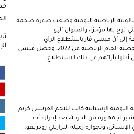
جدي
الخميس
لكتالونية الرياضية اليومية وضعت صورة ضخمة
توج بها مؤخرًا، والعنوان "ليو
تاب
رت الصحيفة إلى أنّ ميسي فاز باستطلاع الرأي
الإ
الذي قدمته الصحيفة لقرائها لاختيار شخصية العام الرياضية عن 2022، وحصل ميسي
ليومية الإسبانية كانت للنجم الفرنسي كريم
يشير لجمهوره من الفرحة، بعد إحرازه أحد
لإسباني، وبجواره زميله البرازيلي رودريغو..