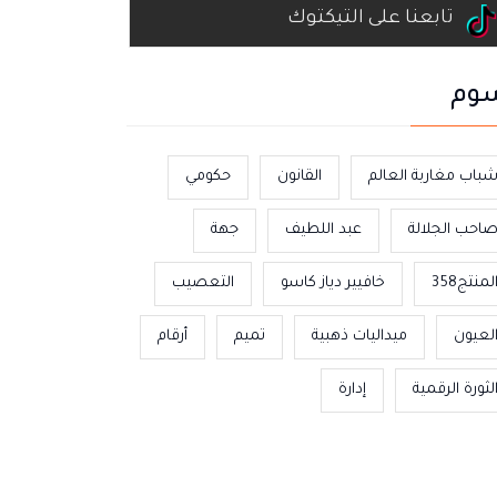
تابعنا على التيكتوك
وم
باب مغاربة العالم
القانون
حكومي
احب الجلالة
عبد اللطيف
جهة
لمنتج358
خافيير دياز كاسو
التعصيب
لعيون
ميداليات ذهبية
تميم
أرقام
لثورة الرقمية
إدارة