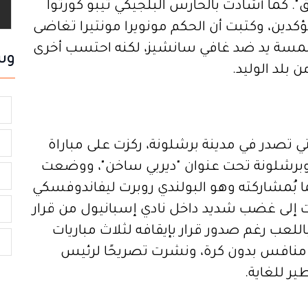
ق". كما أشادت بالحارس البلجيكي تيبو كورتوا
ؤكدين، وكتبت أن الحكم مونويرا مونتيرا تغاضى
لمسة يد ضد غافي سانشيز، لكنه احتسب أخرى
وس
 بلد الوليد.
ش
ص
ي تصدر في مدينة برشلونة، ركزت على مباراة
ل وبرشلونة تحت عنوان "ديربي ساخن"، ووضعت
ا
ًا بُمشاركته وهو البولندي روبرت ليفاندوفسكي
 إلى غضب شديد داخل نادي إسبانيول من قرار
ا
للعب رغم صدور قرار بإيقافه لثلاث مباريات
ا
منافس بدون كرة، ونشرت تصريحًا لرئيس
ير للغاية.