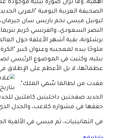
أهمية، وما تزال صورة بيليه موجودة ع
الصحيفة العربية اليومية "العربي الجديد"
ليونيل ميسي نجم باريس سان جيرمان، وال
النصر السعودي، والفرنسي كريم بنزيما
برشلونة، بقية أشهر الأغلفة حول العالم
ملوحًا بيده لمعجبيه وعنوان كبير "الكر
بيليه، وكتبت في الموضوع الرئيسي لصف
عظمائها، لا بل الأعظم على الإطلاق في ر
فقدت من لطالما سُمي الملك".
الجديد صفحتين داخليتين كاملتين للحديث 
حققها في مشواره كلاعب، والجدل الذي أث
في الثمانينيات، ثم ميسي في الألفية ال