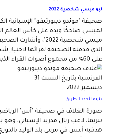
ليو ميسي شخصية 2022
صحيفة "موندو ديبورتيفو" الإسبانية ا
لميسي ضاحكًا ويده على كأس العالم التي 
ميسي شخصية 2022"، وأشا
على 60% من مجموع أصوات القراء الذين أدلوا بآرائهم في ذلك الاستطلاع.
بنزيما يُحدد الطريق
صورة الغلاف في صحيفة "آس" الرياضية ا
بنزيما، لاعب ريال مدريد الإسباني، وهو 
هدفيه أمس في مرمى بلد الوليد بالدوري ا