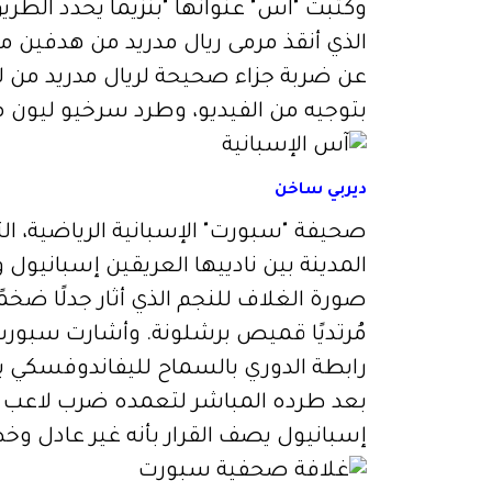
وكتبت "آس" عنوانها "بنزيما يحدد الطري
الذي أنقذ مرمى ريال مدريد من هدفين م
عن ضربة جزاء صحيحة لريال مدريد من 
بتوجيه من الفيديو، وطرد سرخيو ليون من
ديربي ساخن
صحيفة "سبورت" الإسبانية الرياضية، الت
المدينة بين نادييها العريقين إسبانيو
صورة الغلاف للنجم الذي أثار جدلًا ضخم
مُرتديًا قميص برشلونة. وأشارت سبورت
رابطة الدوري بالسماح لليفاندوفسكي با
بعد طرده المباشر لتعمده ضرب لاعب 
إسبانيول يصف القرار بأنه غير عادل وخط