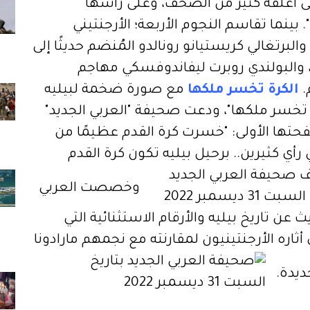
لى أغلفة كثير من الصحف، وعلى رأسها
. بينما تقاسم النجوم الأربعة؛ الأرجنتيني
برتغالي كريستيانو رونالدو المُنضم حديثًا إلى
، والبولندي روبرت ليفاندوفسكي مهاجم
.
الكرة تخسر ملكها
مع صورة ضخمة لبيليه
ة تخسر ملكها"، ودعت صحيفة "العربي الجديد"
حتها الأولى: "خسرت كرة القدم عظيمًا من
أي كثيرين.. برحيل بيليه تكون كرة القدم
وخصصت العربي
عن تاريخ بيليه والأرقام الاستثنائية التي
اره الأرجنتينيون لمقارنته مع نجمهم مارادونا
جديدة.