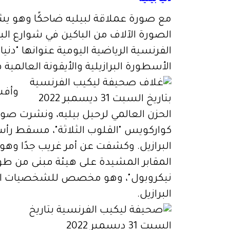
دنيا بيليه
مع صورة عملاقة لبيليه ضاحكًا وهو ي
الصورة الآلاف من الباكين في شوارع الب
الفرنسية الرياضية اليومية عنوانها "دنيا 
الأسطورة البرازيلية والأيقونة العالمية ه
الحزن العالمي لرحيل بيليه، ونشرت صو
كواركويس "القلوب الثلاثة"، مسقط رأس ب
البرازيل. وكشفت عن أمر غريب جدًا وهو 
المقابر المشيدة على هيئة مبنى من طو
نيكروبول"، وهو مخصص للشخصيات الع
البرازيل.