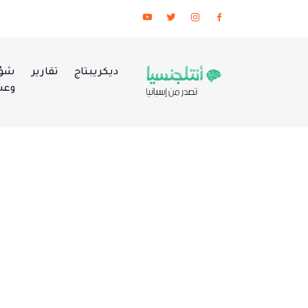
ديكريبتاج
تقارير
شؤو
وعس