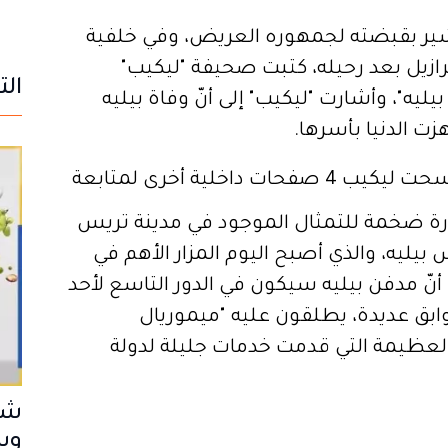
شير بقبضته لجمهوره العريض، وفي خلفية
رازيل بعد رحيله، كتبت صحيفة "ليكيب"
الت
بيليه"، وأشارت "ليكيب" إلى أنّ وفاة بيليه
زت الدنيا بأسرها.
وأفسحت ليكيب 4 صفحات داخلية أخرى لمتابعة
رة ضخمة للتمثال الموجود في مدينة تريس
يليه، والذي أصبح اليوم المزار الأهم في
أنّ مدفن بيليه سيكون في الدور التاسع لأحد
ابق عديدة، يطلقون عليه "ميموريال
ظيمة التي قدمت خدمات جليلة لدولة
شبح
وس