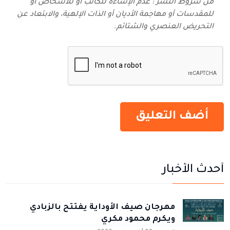
من شروط النشر : عدم الإساءة للكاتب أو للأشخاص أو
للمقدسات أو مهاجمة الأديان أو الذات الإلهية، والابتعاد عن
التحريض العنصري والشتائم‬.
أحدث الأخبار
مهرجان صيف الأوداية يفتتح بالزبادي
ويكرم محمود مكري