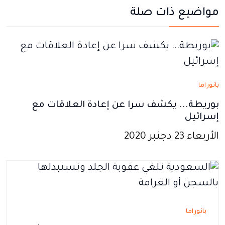
يفتح
يفتح
يفتح
يفتح
يفتح
مواضيع ذات صلة
في
في
في
في
في
نافذة
نافذة
نافذة
نافذة
نافذة
جديدة
جديدة
جديدة
جديدة
جديدة
بانوراما
بوريطة... يكشف سرا عن إعادة العلاقات مع
إسرائيل
الأربعاء 23 دجنبر 2020
بانوراما