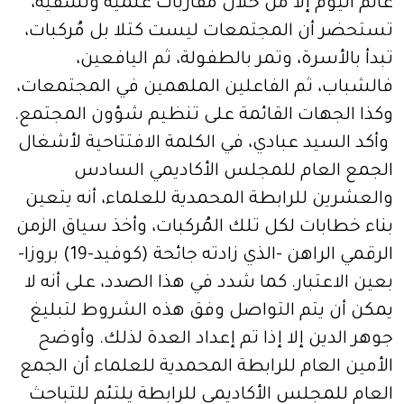
عالم اليوم إلا من خلال مقاربات علمية ونسقية،
تستحضر أن المجتمعات ليست كتلا بل مُركبات،
تبدأ بالأسرة، وتمر بالطفولة، ثم اليافعين،
فالشباب، ثم الفاعلين الملهمين في المجتمعات،
وكذا الجهات القائمة على تنظيم شؤون المجتمع.
وأكد السيد عبادي، في الكلمة الافتتاحية لأشغال
الجمع العام للمجلس الأكاديمي السادس
والعشرين للرابطة المحمدية للعلماء، أنه يتعين
بناء خطابات لكل تلك المُركبات، وأخذ سياق الزمن
الرقمي الراهن -الذي زادته جائحة (كوفيد-19) بروزا-
بعين الاعتبار. كما شدد في هذا الصدد، على أنه لا
يمكن أن يتم التواصل وفق هذه الشروط لتبليغ
جوهر الدين إلا إذا تم إعداد العدة لذلك. وأوضح
الأمين العام للرابطة المحمدية للعلماء أن الجمع
العام للمجلس الأكاديمي للرابطة يلتئم للتباحث