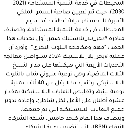
المحيطات في خدمة التنمية المستدامة (2021-
2030)، حيث تم تعيين صاحبة السمو الملكي
الأميرة للا حسناء عرابة تحالف عقد علوم
المحيطات في خدمة التنمية المستدامة، وتصنيف
مبادرة #بحر_بلا_بلاستيك ضمن أول تحديات هذا
العقد : “فهم ومكافحة التلوث البحري”. وأورد أن
عملية #بحر_بلا_بلاستيك 2024 ستواصل معالجة
التحديات الأربعة التي هيكلتها على مدار النسخ
الثلاث الماضية، وهي توعية مليوني شاب بالتلوث
البلاستيكي، وتنفيذ ما لا يقل عن 40 ألف عملية
توعية بيئية، وتقليص النفايات البلاستيكية بمقدار
عشرة أطنان على الأقل لكل شاطئ، وإعادة تدوير
جميع النفايات البلاستيكية التي تم جمعها.
وينضاف هذا العام كتحد خامس: شبكة الشركاء
الزرقاء (BPN)، التي تتضمن رعاية الشركاء