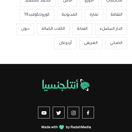
محاكمات
الأورو
الأمن
محمد بنسعيد
الثقافة
تمارة
المديونية
كوروناـكوفيد19
الدار البيضلء
الفنانة
الكلاب الضالة
ديون
الصحي
العريفي
أردوغان
us sur YouTube
vez-nous sur Twitter
Suivez-nous sur Instagram
Suivez-nous sur Facebook