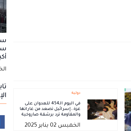
سب
سا
أكب
الخميس
تاب
دولية
الإ
في اليوم الـ454 للعدوان على
غزة..إسرائيل تصعد من غاراتها
والمقاومة ترد برشقة صاروخية
الخميس 02 يناير 2025