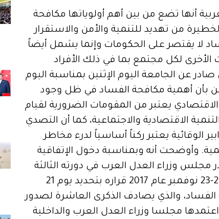
بية أنها تضع من بين أهم أولوياتها مكافحة
خطيرة من تهديد للتنمية والأمن والاستقرار
اد لا يقتصر على الحكومات وإنما يشمل أيضاً
 الأخرى لكل مجتمع بما في ذلك الأفراد
ادر عن الجامعة اليوم الإثنين بمناسبة اليوم
من بأن أهمية مكافحة الفساد في ظل وجود
اقتصادي يعتبر من المقومات الضرورية لقيام
نمية الاقتصادية والاجتماعية، كما أن التصدي
ر الوقائية يعتبر ركناً أساسياً لدرء مخاطر
نمية. وأوضحت أنه وبمناسبة دخول الإتفاقية
ر مجلس وزراء العدل العرب في دورته الثالثة
والثلاثين التي انعقدت خلال الفترة من 22-23 نوفمبر عام 2017 قراره بتحديد يوم 21
 الفساد، والذي يصادف الذكرى العاشرة لصدور
 اعتمدها مجلسا وزراء العدل العرب والداخلية