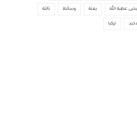
حيى عطية الله
يعتة
وسائط
ثالثة
جيد
تركيا